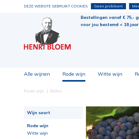
DEZE WEBSITE GEBRUIKT COOKIES
Geen probleem
Mee
Bestellingen vanaf € 75,- g
voor jou bestemd < 18 jaar 
Alle wijnen
Rode wijn
Witte wijn
R
Rode wijn
Belloc
Wijn soort
Rode wijn
Witte wijn