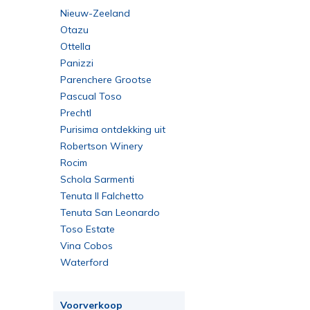
Nieuw-Zeeland
Otazu
Ottella
Panizzi
Parenchere Grootse
Bordeaux
Pascual Toso
Prechtl
Purisima ontdekking uit
Yecla
Robertson Winery
Rocim
Schola Sarmenti
Tenuta Il Falchetto
Tenuta San Leonardo
Toso Estate
Vina Cobos
Waterford
Voorverkoop