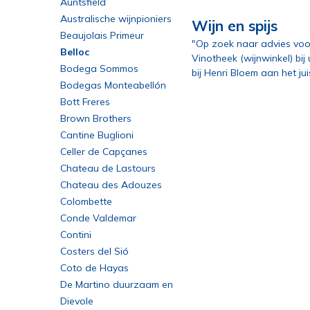
Auntsfield
Australische wijnpioniers
Wijn en spijs
Beaujolais Primeur
"Op zoek naar advies voo
Belloc
Vinotheek (wijnwinkel) bij
Bodega Sommos
bij Henri Bloem aan het ju
Bodegas Monteabellón
Bott Freres
Brown Brothers
Cantine Buglioni
Celler de Capçanes
Chateau de Lastours
Chateau des Adouzes
Colombette
Conde Valdemar
Contini
Costers del Sió
Coto de Hayas
De Martino duurzaam en
innovatief
Dievole