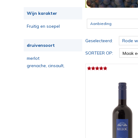
Wijn karakter
Aanbieding
Fruitig en soepel
Geselecteerd:
Rode wi
druivensoort
SORTEER OP:
Maak e
merlot
grenache, cinsault,
cabernet sauvignon, merlot,
syrah