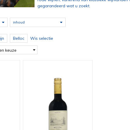
gegarandeerd wat u zoekt.
inhoud
jn
Belloc
Wis selectie
en keuze