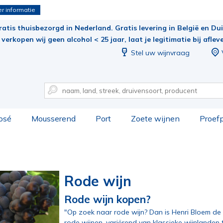
r informatie
ratis thuisbezorgd in Nederland. Gratis levering in België en Duit
verkopen wij geen alcohol < 25 jaar, laat je legitimatie bij aflev
Stel uw wijnvraag
osé
Mousserend
Port
Zoete wijnen
Proef
Rode wijn
Rode wijn kopen?
"Op zoek naar rode wijn? Dan is Henri Bloem de 
rode wijnen, variërend van klassieke wijnlanden