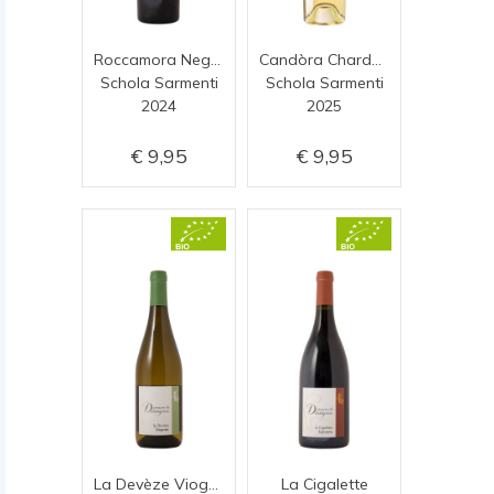
Roccamora Negroamaro
Candòra Chardonnay
Schola Sarmenti
Schola Sarmenti
2024
2025
9,95
9,95
La Devèze Viognier
La Cigalette