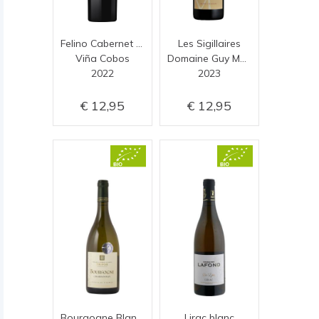
Felino Cabernet Sauvignon
Les Sigillaires
Viña Cobos
Domaine Guy Moulinier
2022
2023
12,95
12,95
Bourgogne Blanc V.V.
Lirac blanc