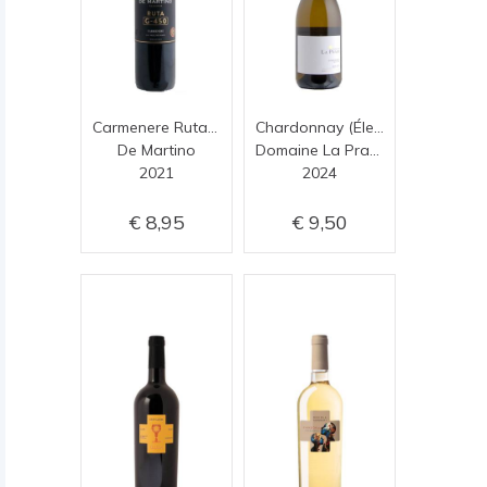
Carmenere Ruta G-450
Chardonnay (Élevé en fut de chêne)
De Martino
Domaine La Prade
2021
2024
8,95
9,50