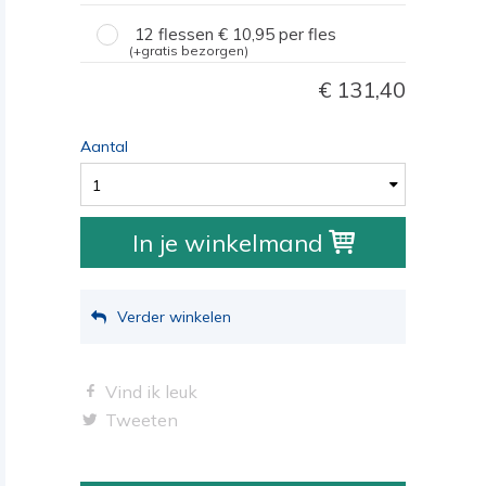
12 flessen
10,95
per fles
(+gratis bezorgen)
131,40
Aantal
1
In je winkelmand
Verder winkelen
Vind ik leuk
Tweeten