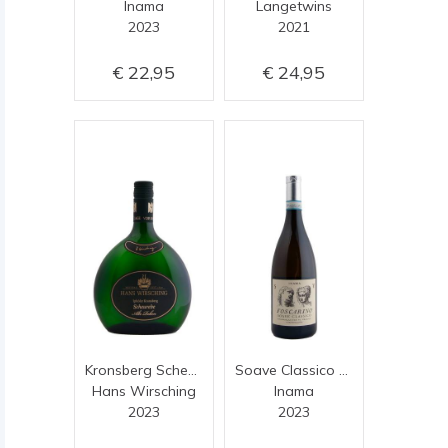
Inama
Langetwins
2023
2021
22,95
24,95
Kronsberg Scheurebe Trocken
Soave Classico Foscarino
Hans Wirsching
Inama
2023
2023