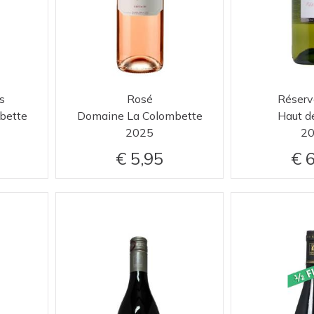
s
Rosé
Réserv
bette
Domaine La Colombette
Haut d
2025
2
5,95
6