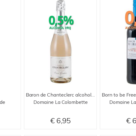
Baron de Chanteclerc alcoholvrije wijn Rosé
de
Domaine La Colombette
Domaine La
6,95
6