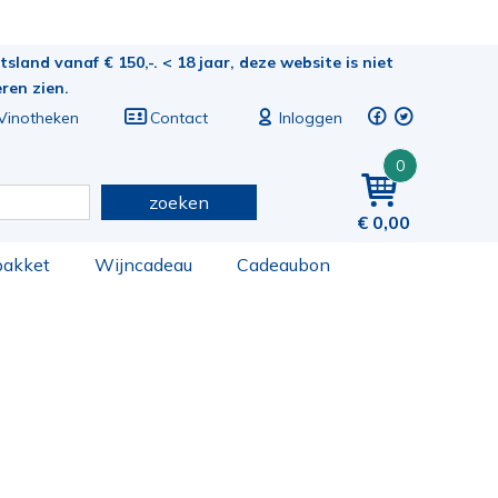
sland vanaf € 150,-. < 18 jaar, deze website is niet
eren zien.
Vinotheken
Contact
Inloggen
0
zoeken
0,00
pakket
Wijncadeau
Cadeaubon