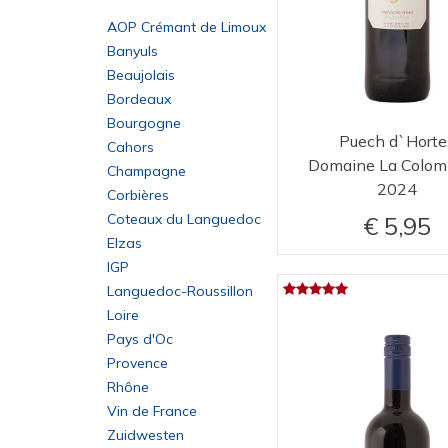
cinsault, grenache,
AOP Crémant de Limoux
mourvèdre
clairette, grenache blanc,
Banyuls
rousanne, bourboulenc
gamay
Beaujolais
gamay noir à jus blanc
Bordeaux
gewürztraminer
Bourgogne
grenache
Puech d`Horte
Cahors
grenache blanc
Domaine La Colom
Champagne
grenache blanc, grenache
2024
Corbières
gris
grenache blanc, roussanne,
Coteaux du Languedoc
5,95
viognier
grenache noir
Elzas
grenache noir, carignan
IGP
grenache noir, grenache
Languedoc-Roussillon
blanc, roussanne, syrah
grenache noir, mourvèdre,
Loire
carignan
grenache noir, syrah,
Pays d'Oc
mourvèdre, cinsault
grenache, cabernet
Provence
sauvignon, syrah
grenache, cinsault
Rhône
grenache, cinsault,
Vin de France
cabernet sauvignon, merlot,
grenache, cinsault,
Zuidwesten
syrah
cabernet sauvignon, syrah
grenache, mourvèdre