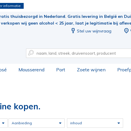
r informatie
ratis thuisbezorgd in Nederland. Gratis levering in België en Duit
verkopen wij geen alcohol < 25 jaar, laat je legitimatie bij aflev
Stel uw wijnvraag
osé
Mousserend
Port
Zoete wijnen
Proef
line kopen.
Aanbieding
inhoud