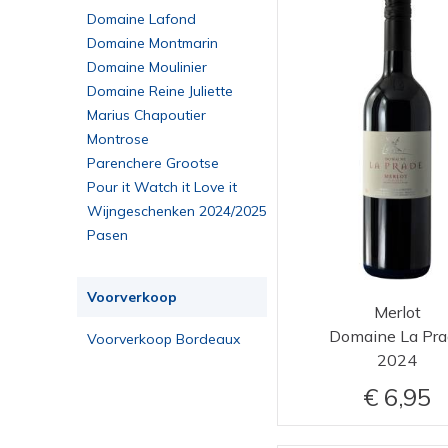
pinot noir, chardonnay,
Domaine Lafond
pinot meunier
pinot noir, pinot meunier,
Domaine Montmarin
chardonnay
riesling
Domaine Moulinier
riesling, pinot gris
Domaine Reine Juliette
rousanne, grenache blanc
Marius Chapoutier
roussanne, marsanne,
Montrose
viognier
sauvignon blanc,
Parenchere Grootse
chardonnay, muscadet
sauvignon blanc, sémillon,
Bordeaux
Pour it Watch it Love it
muscadelle
sémillon, sauvignon blanc
Wijngeschenken 2024/2025
sémillon, sauvignon blanc,
Pasen
muscadelle
sémillon, sauvignon blanc,
sauvignon gris
souvignier gris, muscaris
syrah
Voorverkoop
Merlot
syrah, cabernet sauvignon
Domaine La Pra
Voorverkoop Bordeaux
syrah, cinsault, grenache
2024
2023
syrah, grenache
syrah, grenache, carignan
6,95
syrah, grenache,
mourvèdre
syrah, grenache,