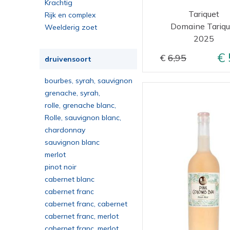
Krachtig
Tariquet
Rijk en complex
Domaine Tariqu
Weelderig zoet
2025
6,95
druivensoort
bourbes, syrah, sauvignon
blanc, grenache, cinsault
grenache, syrah,
vermentino
rolle, grenache blanc,
roussanne
Rolle, sauvignon blanc,
muscat
chardonnay
sauvignon blanc
merlot
pinot noir
cabernet blanc
cabernet franc
cabernet franc, cabernet
sauvignon, merlot
cabernet franc, merlot
cabernet franc, merlot,