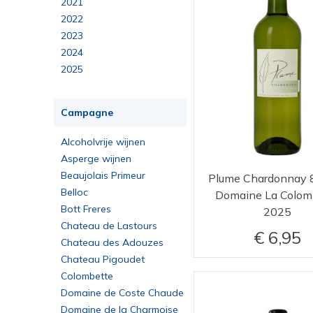
2021
malbec, cabernet sauvignon
merlot, cabernet sauvignon
2022
merlot, cabernet
2023
sauvignon, cabernet franc
merlot, cabernet
2024
sauvignon, cabernet franc,
merlot, cabernet
2025
carménère, petit verdot
sauvignon, cabernet franc,
merlot, cabernet
petit verdot
sauvignon, petit verdot
merlot, cabernet
Campagne
sauvignon, petit verdot,
merlot, tannat
cabernet franc
muscat à petit grains
Alcoholvrije wijnen
muscat de frontignan à
Asperge wijnen
petits grains blanc
petit auxerrois, pinot blanc,
Beaujolais Primeur
Plume Chardonnay 8
pinot noir
petit courbu
Belloc
Domaine La Colom
petit courbu, petit manseng
Bott Freres
2025
petit manseng
Chateau de Lastours
picpoul
6,95
Chateau des Adouzes
pinot blanc
Chateau Pigoudet
pinot blanc, pinot auxerrois,
Colombette
pinot gris, pinot noir
pinot gris
Domaine de Coste Chaude
pinot noir, chardonnay
Domaine de la Charmoise