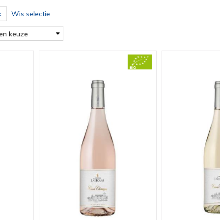
k
Wis selectie
en keuze