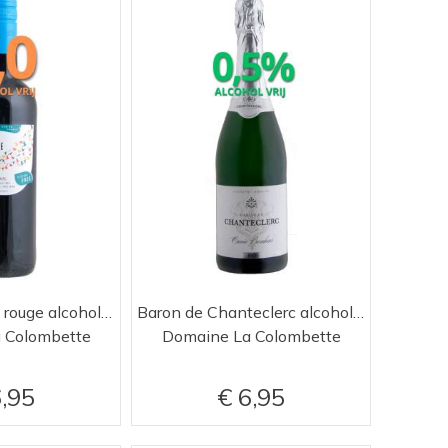
Born to be Free rouge alcoholvrije wijn
Baron de Chanteclerc alcoholvrije wijn blanc
 Colombette
Domaine La Colombette
,95
6,95