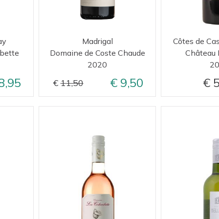
ay
Madrigal
Côtes de Cas
bette
Domaine de Coste Chaude
Château
2020
2
8,95
9,50
5
11,50