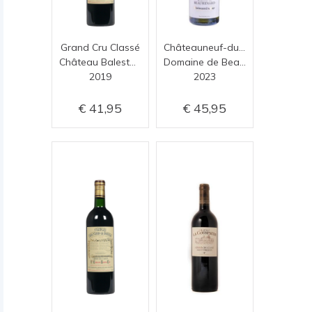
Grand Cru Classé
Châteauneuf-du-Pape Blanc
Château Balestard la Tonnelle
Domaine de Beaurenard
2019
2023
41,95
45,95