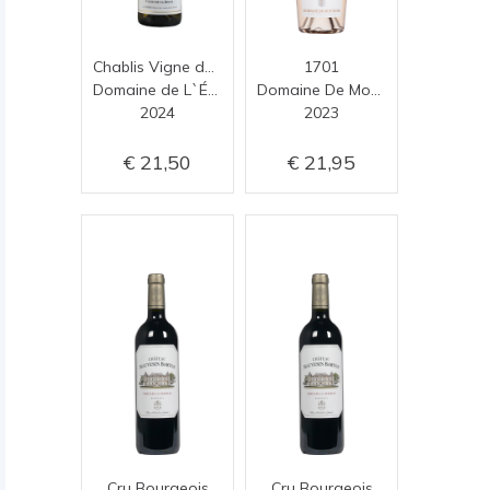
Chablis Vigne de la Reine
1701
Domaine de L`Églantière
Domaine De Montrose
2024
2023
21,50
21,95
Cru Bourgeois
Cru Bourgeois