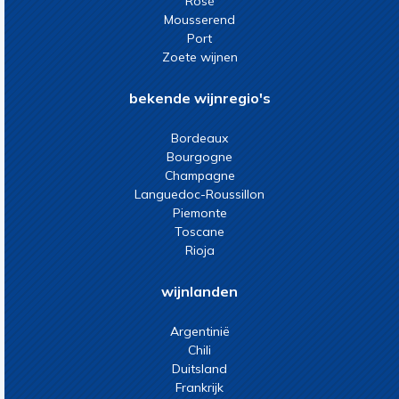
Rosé
Mousserend
Port
Zoete wijnen
bekende wijnregio's
Bordeaux
Bourgogne
Champagne
Languedoc-Roussillon
Piemonte
Toscane
Rioja
wijnlanden
Argentinië
Chili
Duitsland
Frankrijk