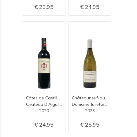
23,95
24,95
Côtes de Castillon
Châteauneuf-du-Pape Blanc
Château D'Aiguilhe
Domaine Juliette Avril
2020
2023
24,95
25,95