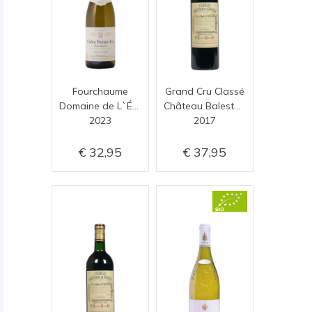
Fourchaume
Grand Cru Classé
Domaine de L`Églantière
Château Balestard la Tonnelle
2023
2017
32,95
37,95