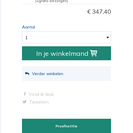
(+gratis bezorgen)
347,40
Aantal
1
In je winkelmand
Verder winkelen
Vind ik leuk
Tweeten
Proefnotitie