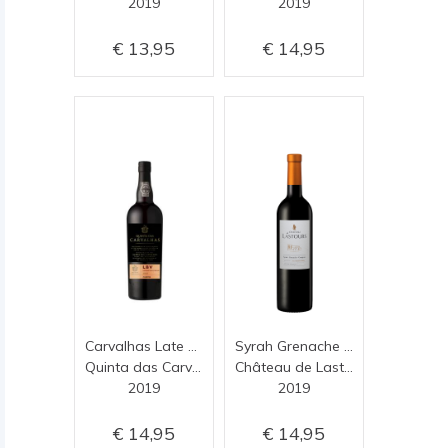
2019
2019
13,95
14,95
Carvalhas Late Bottled Vintage
Syrah Grenache Carignan
Quinta das Carvalhas
Château de Lastours
2019
2019
14,95
14,95