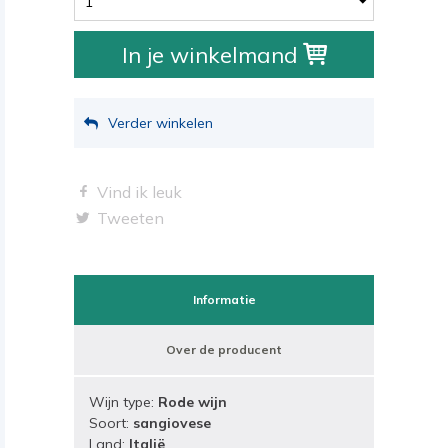
1
In je winkelmand
Verder winkelen
Vind ik leuk
Tweeten
Informatie
Over de producent
Wijn type:
Rode wijn
Soort:
sangiovese
Land:
Italië