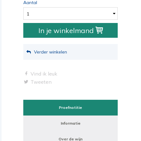
Aantal
1
In je winkelmand
Verder winkelen
Vind ik leuk
Tweeten
Proefnotitie
Informatie
Over de wijn