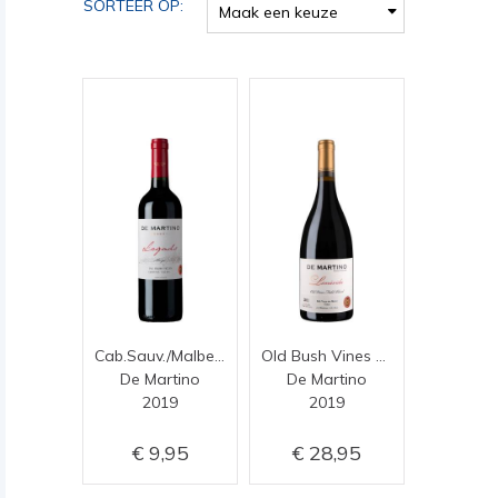
SORTEER OP:
Maak een keuze
Cab.Sauv./Malbec Legado Reserva
Old Bush Vines Las Cruces
De Martino
De Martino
2019
2019
9,95
28,95