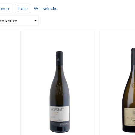
ianco
Italië
Wis selectie
en keuze