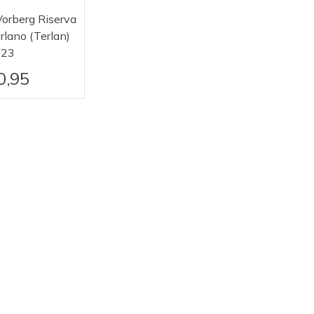
Vorberg Riserva
rlano (Terlan)
023
0,95