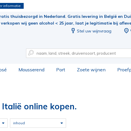
r informatie
ratis thuisbezorgd in Nederland. Gratis levering in België en Duit
verkopen wij geen alcohol < 25 jaar, laat je legitimatie bij aflev
Stel uw wijnvraag
osé
Mousserend
Port
Zoete wijnen
Proef
Italië online kopen.
inhoud