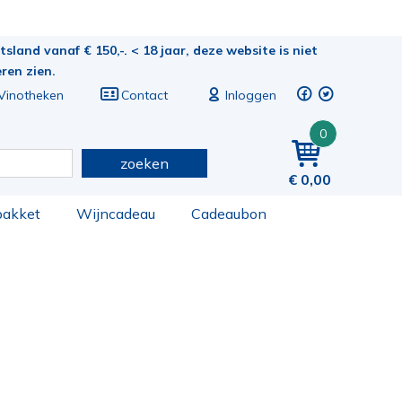
sland vanaf € 150,-. < 18 jaar, deze website is niet
eren zien.
Vinotheken
Contact
Inloggen
0
zoeken
0,00
pakket
Wijncadeau
Cadeaubon