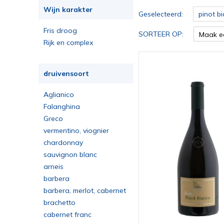
Wijn karakter
Geselecteerd:
pinot b
Fris droog
SORTEER OP:
Maak e
Rijk en complex
druivensoort
Aglianico
Falanghina
Greco
vermentino, viognier
chardonnay
sauvignon blanc
arneis
barbera
barbera, merlot, cabernet
sauvignon
brachetto
cabernet franc