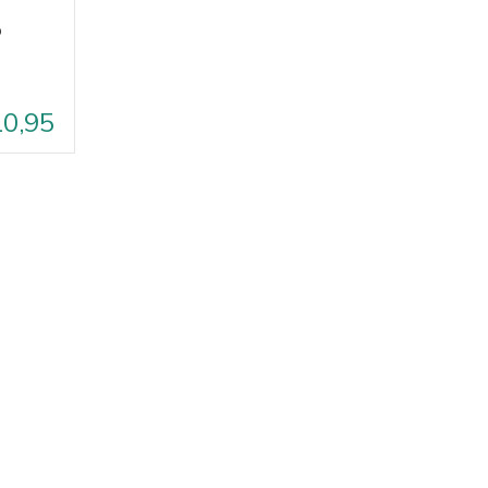
o
10,95