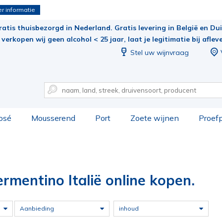
r informatie
ratis thuisbezorgd in Nederland. Gratis levering in België en Duit
verkopen wij geen alcohol < 25 jaar, laat je legitimatie bij aflev
Stel uw wijnvraag
osé
Mousserend
Port
Zoete wijnen
Proef
ermentino Italië online kopen.
Aanbieding
inhoud