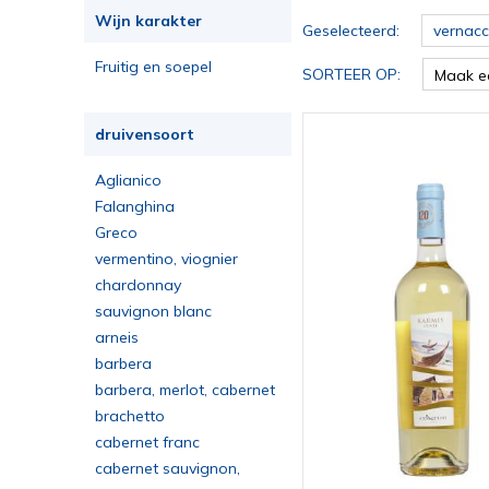
Wijn karakter
Geselecteerd:
vernacc
Fruitig en soepel
SORTEER OP:
Maak e
druivensoort
Aglianico
Falanghina
Greco
vermentino, viognier
chardonnay
sauvignon blanc
arneis
barbera
barbera, merlot, cabernet
sauvignon
brachetto
cabernet franc
cabernet sauvignon,