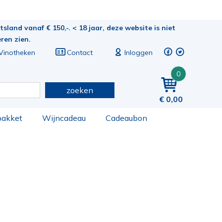
sland vanaf € 150,-. < 18 jaar, deze website is niet
eren zien.
Vinotheken
Contact
Inloggen
0
zoeken
0,00
pakket
Wijncadeau
Cadeaubon