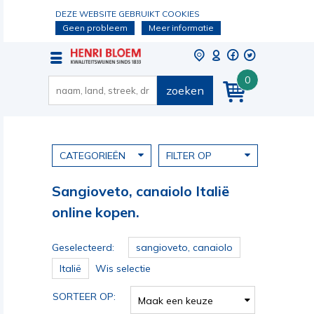
DEZE WEBSITE GEBRUIKT COOKIES
Geen probleem
Meer informatie
0
zoeken
CATEGORIEËN
FILTER OP
Sangioveto, canaiolo Italië
online kopen.
Geselecteerd:
sangioveto, canaiolo
Italië
Wis selectie
SORTEER OP:
Maak een keuze