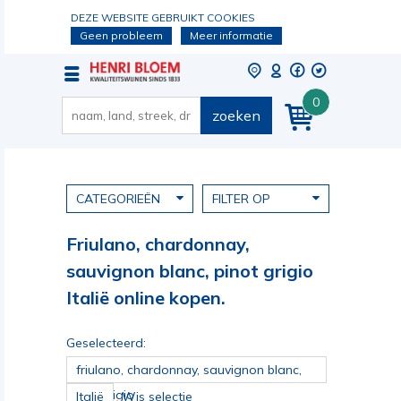
DEZE WEBSITE GEBRUIKT COOKIES
Geen probleem
Meer informatie
0
zoeken
CATEGORIEËN
FILTER OP
Friulano, chardonnay,
sauvignon blanc, pinot grigio
Italië online kopen.
Geselecteerd:
friulano, chardonnay, sauvignon blanc,
pinot grigio
Italië
Wis selectie