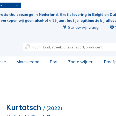
r informatie
ratis thuisbezorgd in Nederland. Gratis levering in België en Duit
verkopen wij geen alcohol < 25 jaar, laat je legitimatie bij aflev
Stel uw wijnvraag
osé
Mousserend
Port
Zoete wijnen
Proef
Kurtatsch
/ (2022)