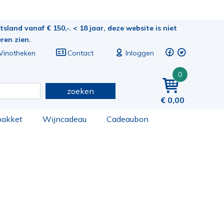
sland vanaf € 150,-. < 18 jaar, deze website is niet
eren zien.
Vinotheken
Contact
Inloggen
0
zoeken
0,00
pakket
Wijncadeau
Cadeaubon