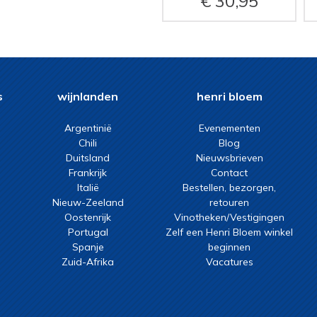
30,95
s
wijnlanden
henri bloem
Argentinië
Evenementen
Chili
Blog
Duitsland
Nieuwsbrieven
Frankrijk
Contact
Italië
Bestellen, bezorgen,
Nieuw-Zeeland
retouren
Oostenrijk
Vinotheken/Vestigingen
Portugal
Zelf een Henri Bloem winkel
Spanje
beginnen
Zuid-Afrika
Vacatures