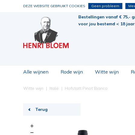
DEZE WEBSITE GEBRUIKT COOKIES
Geen probleem
Mee
Bestellingen vanaf € 75,- g
voor jou bestemd < 18 jaar 
Alle wijnen
Rode wijn
Witte wijn
R
Witte wijn
Italië
Hofstatt Pinot Bianco
Terug