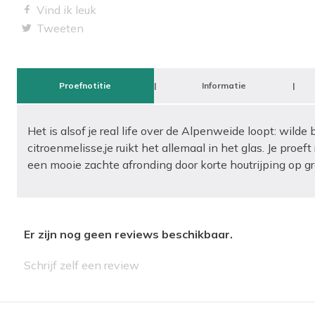
Vind ik leuk
Tweeten
Proefnotitie
Informatie
Het is
alsof je real life over de Alpenweide loopt: wild
citroenmelisse,
je ruikt het allemaal in het glas. Je proef
een mooie zachte afronding door korte houtrijping op g
Er zijn nog geen reviews beschikbaar.
Schrijf zelf een review