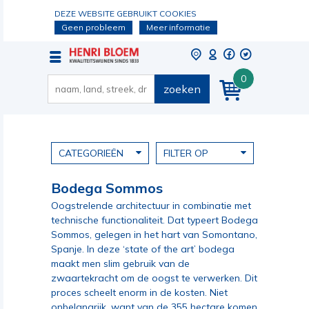
DEZE WEBSITE GEBRUIKT COOKIES
Geen probleem
Meer informatie
0
zoeken
CATEGORIEËN
FILTER OP
Bodega Sommos
Oogstrelende architectuur in combinatie met
technische functionaliteit. Dat typeert Bodega
Sommos, gelegen in het hart van Somontano,
Spanje. In deze ‘state of the art’ bodega
maakt men slim gebruik van de
zwaartekracht om de oogst te verwerken. Dit
proces scheelt enorm in de kosten. Niet
onbelangrijk, want van de 355 hectare komen