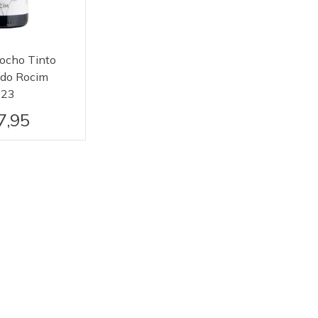
ocho Tinto
 do Rocim
023
7,95