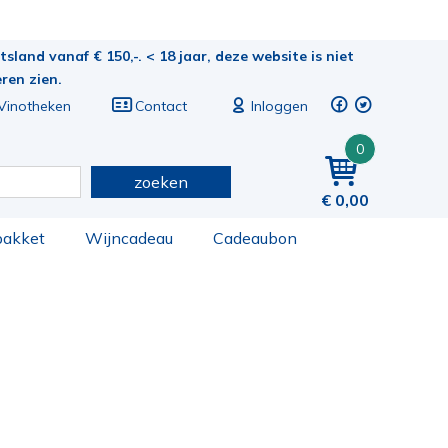
sland vanaf € 150,-. < 18 jaar, deze website is niet
eren zien.
Vinotheken
Contact
Inloggen
0
zoeken
0,00
pakket
Wijncadeau
Cadeaubon