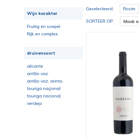
Geselecteerd:
Rocim
Wijn karakter
SORTEER OP:
Maak e
Fruitig en soepel
Rijk en complex
druivensoort
alicante
bouschet,trincadeira
antão vaz
antão vaz, arinto,
alvarinho
touriga naçional
touriga nacional,
aragonez, alicante
verdejo
bouschet,trincadeira