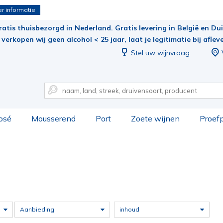
r informatie
ratis thuisbezorgd in Nederland. Gratis levering in België en Duit
verkopen wij geen alcohol < 25 jaar, laat je legitimatie bij aflev
Stel uw wijnvraag
osé
Mousserend
Port
Zoete wijnen
Proef
Aanbieding
inhoud