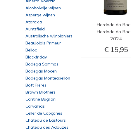
Alberto Voerzio
Alcoholvrije wijnen
Asperge wijnen
Ataraxia
Herdade do Roc
Auntsfield
Herdade do Roc
Australische wijnpioniers
2024
Beaujolais Primeur
15,95
Belloc
Blackfriday
Bodega Sommos
Bodegas Mocen
Bodegas Monteabellón
Bott Freres
Brown Brothers
Cantine Buglioni
Carvalhas
Celler de Capçanes
Chateau de Lastours
Chateau des Adouzes