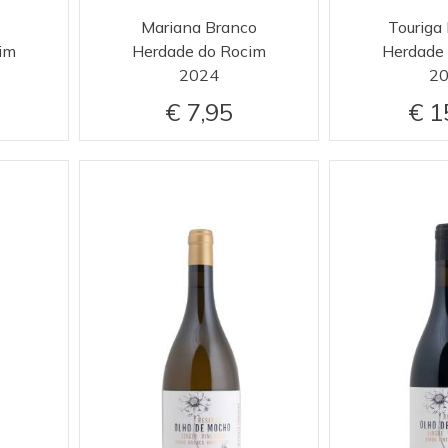
o
Mariana Branco
Touriga
im
Herdade do Rocim
Herdade
2024
2
7,95
1