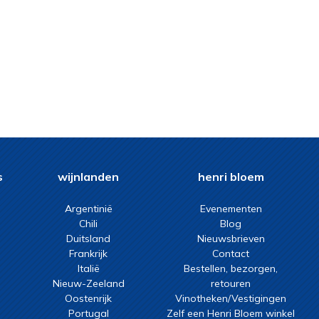
s
wijnlanden
henri bloem
Argentinië
Evenementen
Chili
Blog
Duitsland
Nieuwsbrieven
Frankrijk
Contact
Italië
Bestellen, bezorgen,
Nieuw-Zeeland
retouren
Oostenrijk
Vinotheken/Vestigingen
Portugal
Zelf een Henri Bloem winkel