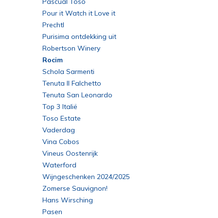
Bordeaux
Pascual Toso
Pour it Watch it Love it
Prechtl
Purisima ontdekking uit
Yecla
Robertson Winery
Rocim
Schola Sarmenti
Tenuta Il Falchetto
Tenuta San Leonardo
Top 3 Italië
Toso Estate
Vaderdag
Vina Cobos
Vineus Oostenrijk
Waterford
Wijngeschenken 2024/2025
Zomerse Sauvignon!
Hans Wirsching
Pasen