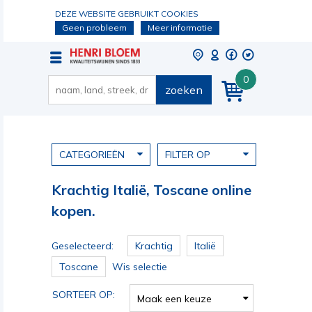
DEZE WEBSITE GEBRUIKT COOKIES
Geen probleem
Meer informatie
0
zoeken
CATEGORIEËN
FILTER OP
Krachtig Italië, Toscane online
kopen.
Geselecteerd:
Krachtig
Italië
Toscane
Wis selectie
SORTEER OP:
Maak een keuze