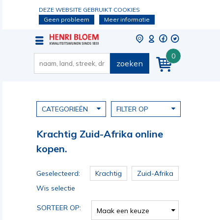
DEZE WEBSITE GEBRUIKT COOKIES
Geen probleem
Meer informatie
0
zoeken
CATEGORIEËN
FILTER OP
Krachtig Zuid-Afrika online
kopen.
Geselecteerd:
Krachtig
Zuid-Afrika
Wis selectie
SORTEER OP:
Maak een keuze