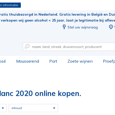
r informatie
ratis thuisbezorgd in Nederland. Gratis levering in België en Duit
verkopen wij geen alcohol < 25 jaar, laat je legitimatie bij aflev
Stel uw wijnvraag
osé
Mousserend
Port
Zoete wijnen
Proef
lanc 2020 online kopen.
inhoud