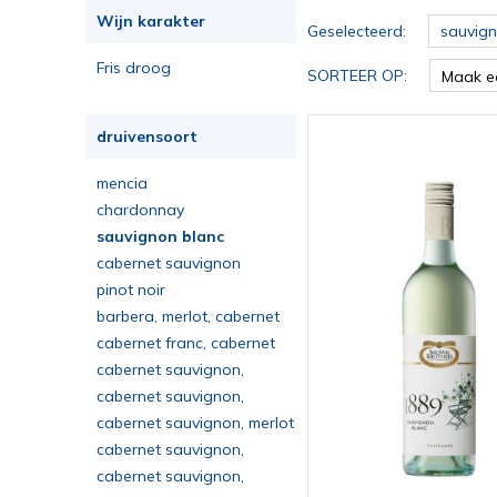
Wijn karakter
Geselecteerd:
sauvign
Fris droog
SORTEER OP:
Maak e
druivensoort
mencia
chardonnay
sauvignon blanc
cabernet sauvignon
pinot noir
barbera, merlot, cabernet
sauvignon
cabernet franc, cabernet
sauvignon, merlot
cabernet sauvignon,
cabernet franc, merlot, petit
cabernet sauvignon,
verdot, carménère
malbec, petit verdot
cabernet sauvignon, merlot
cabernet sauvignon,
merlot, cabernet franc
cabernet sauvignon,