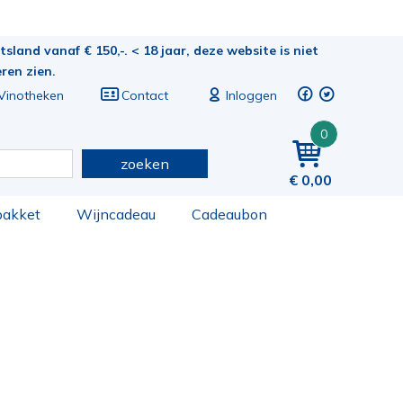
sland vanaf € 150,-. < 18 jaar, deze website is niet
eren zien.
Vinotheken
Contact
Inloggen
0
zoeken
0,00
pakket
Wijncadeau
Cadeaubon