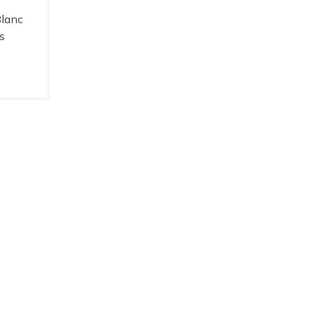
lanc
s