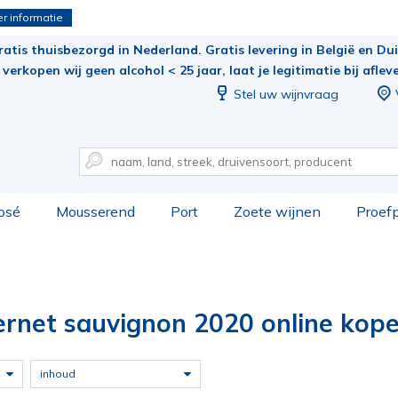
r informatie
ratis thuisbezorgd in Nederland. Gratis levering in België en Duit
verkopen wij geen alcohol < 25 jaar, laat je legitimatie bij aflev
Stel uw wijnvraag
osé
Mousserend
Port
Zoete wijnen
Proef
ernet sauvignon 2020 online kope
inhoud