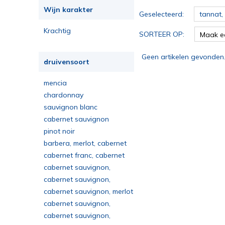
Wijn karakter
Geselecteerd:
tannat,
Krachtig
SORTEER OP:
Maak e
Geen artikelen gevonden
druivensoort
mencia
chardonnay
sauvignon blanc
cabernet sauvignon
pinot noir
barbera, merlot, cabernet
sauvignon
cabernet franc, cabernet
sauvignon, merlot
cabernet sauvignon,
cabernet franc, merlot, petit
cabernet sauvignon,
verdot, carménère
malbec, petit verdot
cabernet sauvignon, merlot
cabernet sauvignon,
merlot, cabernet franc
cabernet sauvignon,