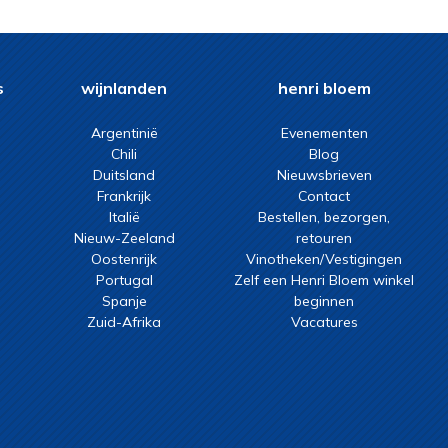
s
wijnlanden
henri bloem
Argentinië
Evenementen
Chili
Blog
Duitsland
Nieuwsbrieven
Frankrijk
Contact
Italië
Bestellen, bezorgen,
Nieuw-Zeeland
retouren
Oostenrijk
Vinotheken/Vestigingen
Portugal
Zelf een Henri Bloem winkel
Spanje
beginnen
Zuid-Afrika
Vacatures