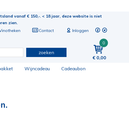
sland vanaf € 150,-. < 18 jaar, deze website is niet
eren zien.
Vinotheken
Contact
Inloggen
0
zoeken
0,00
pakket
Wijncadeau
Cadeaubon
n.