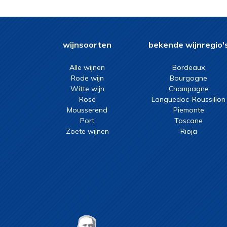
sangiovese
sangiovese, canaiolo,
ciliegiolo
sangioveto, merlot,
cabernet sauvignon
sauvignon blanc, sémillon,
wijnsoorten
bekende wijnregio'
muscadelle
shiraz
syrah, grenache
Alle wijnen
Bordeaux
Rode wijn
Bourgogne
syrah, grenache, carignan
Witte wijn
Champagne
tannat
Rosé
Languedoc-Roussillon
tannat, cabernet
Mousserend
Piemonte
sauvignon
tannat, cabernet
Port
Toscane
sauvignon, cabernet franc
tempranillo
Zoete wijnen
Rioja
tempranillo, maturana,
graciano
touriga nacional, touriga
franca, tinta roriz, tinta
touriga nacional, touriga
barroca
franca, tinta roriz, tinta
Zinfandel
carvalha