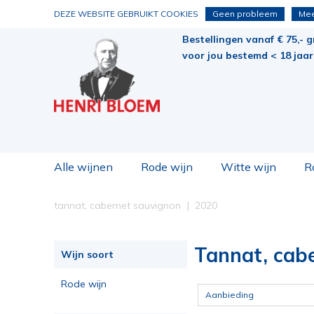
DEZE WEBSITE GEBRUIKT COOKIES
Geen probleem
Mee
Bestellingen vanaf € 75,- g
voor jou bestemd < 18 jaar 
Alle wijnen
Rode wijn
Witte wijn
R
tannat, cabernet sauvignon
2020
Tannat, cab
Wijn soort
Rode wijn
Aanbieding