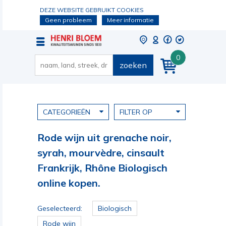
DEZE WEBSITE GEBRUIKT COOKIES
Geen probleem
Meer informatie
0
zoeken
CATEGORIEËN
FILTER OP
Rode wijn uit grenache noir,
syrah, mourvèdre, cinsault
Frankrijk, Rhône Biologisch
online kopen.
Geselecteerd:
Biologisch
Rode wijn