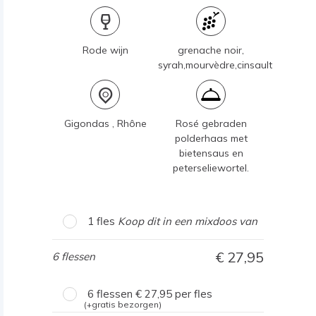
Rode wijn
grenache noir,
syrah,mourvèdre,cinsault
Gigondas , Rhône
Rosé gebraden
polderhaas met
bietensaus en
peterseliewortel.
1 fles
Koop dit in een mixdoos van
27,95
6 flessen
6 flessen
27,95
per fles
(+gratis bezorgen)