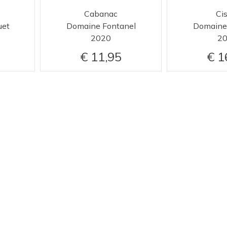
Cabanac
Ci
uet
Domaine Fontanel
Domaine
2020
2
11,95
1