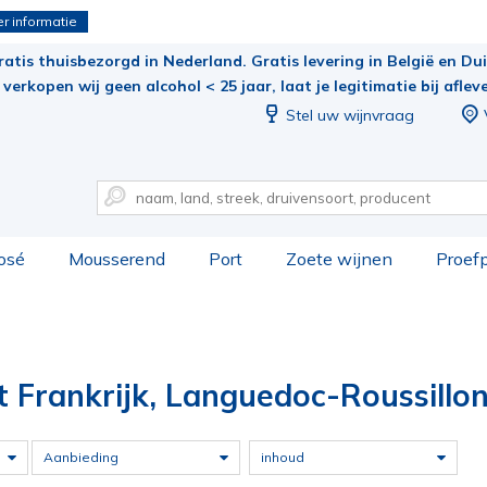
r informatie
ratis thuisbezorgd in Nederland. Gratis levering in België en Duit
verkopen wij geen alcohol < 25 jaar, laat je legitimatie bij aflev
Stel uw wijnvraag
osé
Mousserend
Port
Zoete wijnen
Proef
t Frankrijk, Languedoc-Roussillo
Aanbieding
inhoud