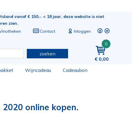
sland vanaf € 150,-. < 18 jaar, deze website is niet
eren zien.
Vinotheken
Contact
Inloggen
0
zoeken
0,00
pakket
Wijncadeau
Cadeaubon
n 2020 online kopen.