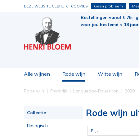
DEZE WEBSITE GEBRUIKT COOKIES
Geen probleem
Mee
Bestellingen vanaf € 75,- g
voor jou bestemd < 18 jaar 
Alle wijnen
Rode wijn
Witte wijn
R
Rode wijn
Frankrijk
Languedoc-Roussillon
2020
Rode wijn ui
Collectie
Biologisch
Prijs