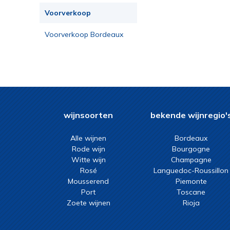
Voorverkoop
Voorverkoop Bordeaux
2023
wijnsoorten
bekende wijnregio'
Alle wijnen
Bordeaux
Rode wijn
Bourgogne
Witte wijn
Champagne
Rosé
Languedoc-Roussillon
Mousserend
Piemonte
Port
Toscane
Zoete wijnen
Rioja