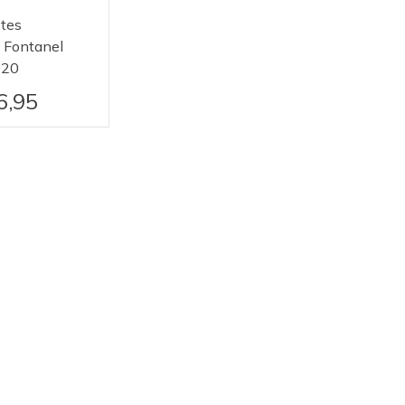
stes
 Fontanel
020
6,95