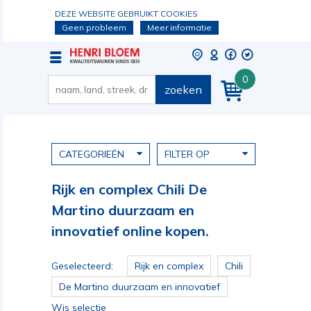
DEZE WEBSITE GEBRUIKT COOKIES
Geen probleem
Meer informatie
0
zoeken
CATEGORIEËN
FILTER OP
Rijk en complex Chili De
Martino duurzaam en
innovatief online kopen.
Geselecteerd:
Rijk en complex
Chili
De Martino duurzaam en innovatief
Wis selectie