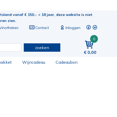
sland vanaf € 150,-. < 18 jaar, deze website is niet
eren zien.
Vinotheken
Contact
Inloggen
0
zoeken
0,00
pakket
Wijncadeau
Cadeaubon