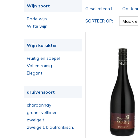
Wijn soort
Geselecteerd:
Oostenr
Rode wijn
SORTEER OP:
Maak e
Witte wijn
Wijn karakter
Fruitig en soepel
Vol en romig
Elegant
druivensoort
chardonnay
grüner veltliner
zweigelt
zweigelt, blaufränkisch,
merlot