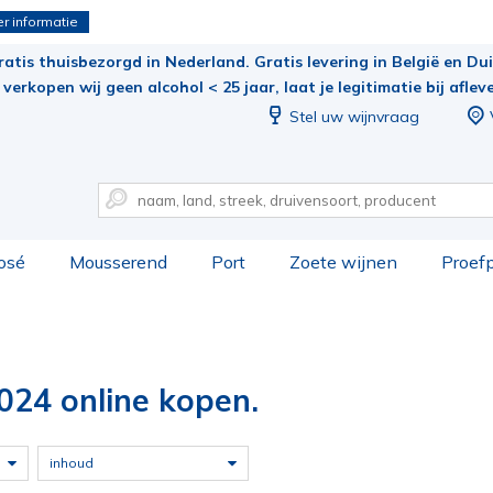
r informatie
ratis thuisbezorgd in Nederland. Gratis levering in België en Duit
verkopen wij geen alcohol < 25 jaar, laat je legitimatie bij aflev
Stel uw wijnvraag
osé
Mousserend
Port
Zoete wijnen
Proef
024 online kopen.
inhoud