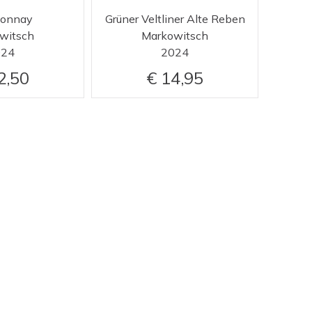
donnay
Grüner Veltliner Alte Reben
witsch
Markowitsch
024
2024
2,50
14,95