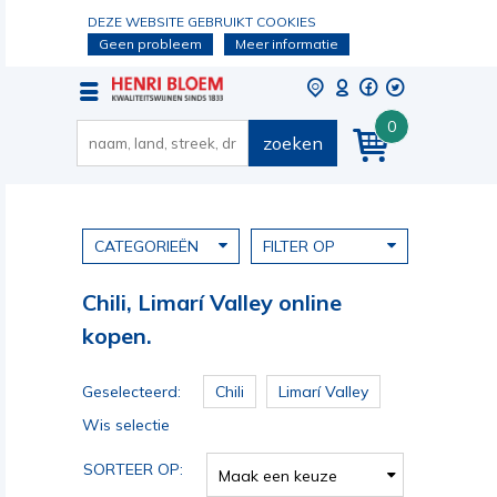
DEZE WEBSITE GEBRUIKT COOKIES
Geen probleem
Meer informatie
0
zoeken
CATEGORIEËN
FILTER OP
Chili, Limarí Valley online
kopen.
Geselecteerd:
Chili
Limarí Valley
Wis selectie
SORTEER OP:
Maak een keuze