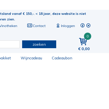
sland vanaf € 150,-. < 18 jaar, deze website is niet
eren zien.
Vinotheken
Contact
Inloggen
0
zoeken
0,00
pakket
Wijncadeau
Cadeaubon