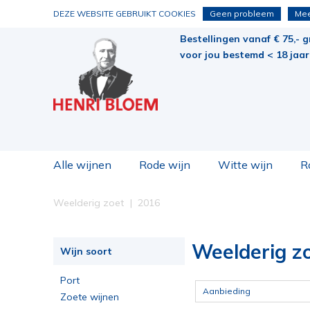
DEZE WEBSITE GEBRUIKT COOKIES
Geen probleem
Mee
Bestellingen vanaf € 75,- g
voor jou bestemd < 18 jaar 
Alle wijnen
Rode wijn
Witte wijn
R
Weelderig zoet
2016
Weelderig zo
Wijn soort
Port
Aanbieding
Zoete wijnen