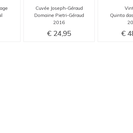
tage
Cuvée Joseph-Géraud
Vin
al
Domaine Pietri-Géraud
Quinta da
2016
2
24,95
4