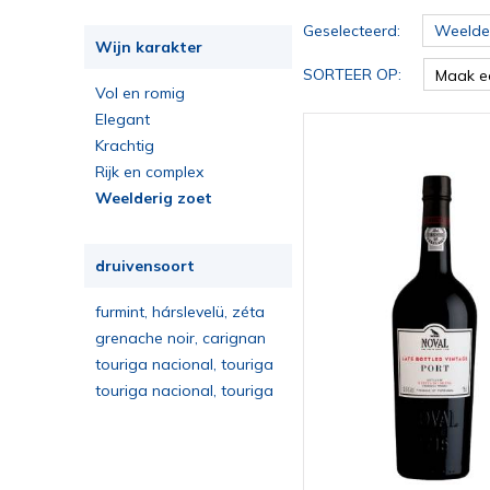
Geselecteerd:
Weelder
Wijn karakter
SORTEER OP:
Maak e
Vol en romig
Elegant
Krachtig
Rijk en complex
Weelderig zoet
druivensoort
furmint, hárslevelü, zéta
grenache noir, carignan
touriga nacional, touriga
franca, tinta roriz, tinta
touriga nacional, touriga
barroca
franca, tinta roriz, tinta
barroca, tinta caõ