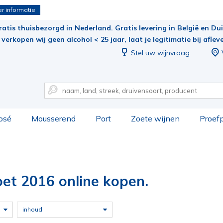
r informatie
ratis thuisbezorgd in Nederland. Gratis levering in België en Duit
verkopen wij geen alcohol < 25 jaar, laat je legitimatie bij aflev
Stel uw wijnvraag
osé
Mousserend
Port
Zoete wijnen
Proef
et 2016 online kopen.
inhoud