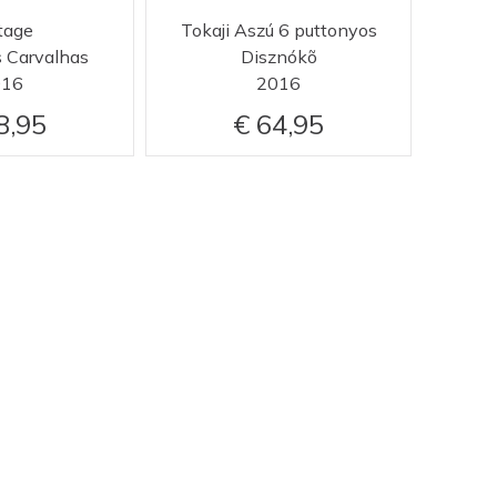
tage
Tokaji Aszú 6 puttonyos
s Carvalhas
Disznókõ
016
2016
8,95
64,95