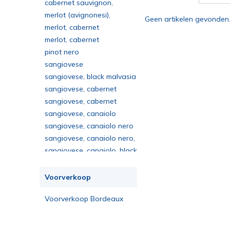
merlot, petit verdot, syrah
cabernet sauvignon,
merlot, syrah, sangiovese
merlot (avignonesi),
Geen artikelen gevonden
sangiovese (capannelle)
merlot, cabernet
sauvignon, cabernet franc
merlot, cabernet
sauvignon, petit verdot
pinot nero
sangiovese
sangiovese, black malvasia
sangiovese, cabernet
sauvignon, merlot
sangiovese, cabernet
sauvignon, syrah, merlot
sangiovese, canaiolo
sangiovese, canaiolo nero
sangiovese, canaiolo nero,
merlot
sangiovese, canaiolo, black
malvasia
sangiovese, canaiolo,
ciliegiolo
sangiovese, malvasia nera
Voorverkoop
sangiovese, merlot
Voorverkoop Bordeaux
sangiovese, merlot,
2023
cabernet sauvignon
sangioveto, canaiolo
sangioveto, merlot,