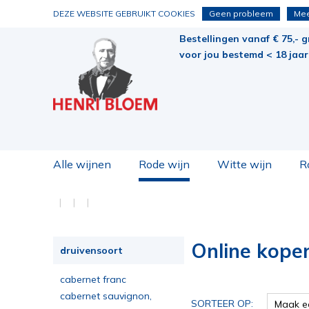
DEZE WEBSITE GEBRUIKT COOKIES
Geen probleem
Mee
Bestellingen vanaf € 75,- g
voor jou bestemd < 18 jaar 
Alle wijnen
Rode wijn
Witte wijn
R
Online kope
druivensoort
cabernet franc
cabernet sauvignon,
SORTEER OP:
Maak e