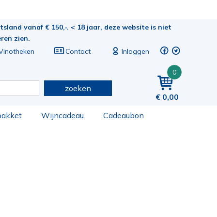
sland vanaf € 150,-. < 18 jaar, deze website is niet
eren zien.
Vinotheken
Contact
Inloggen
0
zoeken
0,00
pakket
Wijncadeau
Cadeaubon