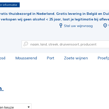
r informatie
ratis thuisbezorgd in Nederland. Gratis levering in België en Duit
verkopen wij geen alcohol < 25 jaar, laat je legitimatie bij aflev
Stel uw wijnvraag
osé
Mousserend
Port
Zoete wijnen
Proef
n.
en keuze