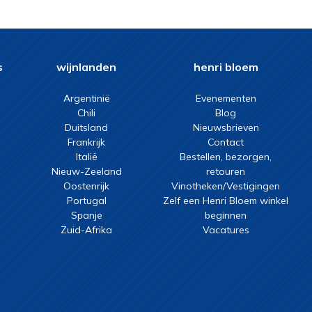
s
wijnlanden
henri bloem
Argentinië
Evenementen
Chili
Blog
Duitsland
Nieuwsbrieven
Frankrijk
Contact
Italië
Bestellen, bezorgen,
Nieuw-Zeeland
retouren
Oostenrijk
Vinotheken/Vestigingen
Portugal
Zelf een Henri Bloem winkel
Spanje
beginnen
Zuid-Afrika
Vacatures