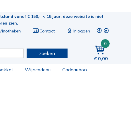
sland vanaf € 150,-. < 18 jaar, deze website is niet
eren zien.
Vinotheken
Contact
Inloggen
0
zoeken
0,00
pakket
Wijncadeau
Cadeaubon