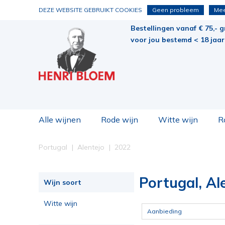
DEZE WEBSITE GEBRUIKT COOKIES
Geen probleem
Mee
Bestellingen vanaf € 75,- g
voor jou bestemd < 18 jaar 
Alle wijnen
Rode wijn
Witte wijn
R
Portugal
Alentejo
2022
Portugal, Al
Wijn soort
Witte wijn
Aanbieding