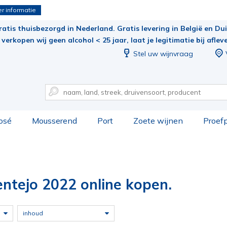
r informatie
ratis thuisbezorgd in Nederland. Gratis levering in België en Duit
verkopen wij geen alcohol < 25 jaar, laat je legitimatie bij aflev
Stel uw wijnvraag
osé
Mousserend
Port
Zoete wijnen
Proef
entejo 2022 online kopen.
inhoud