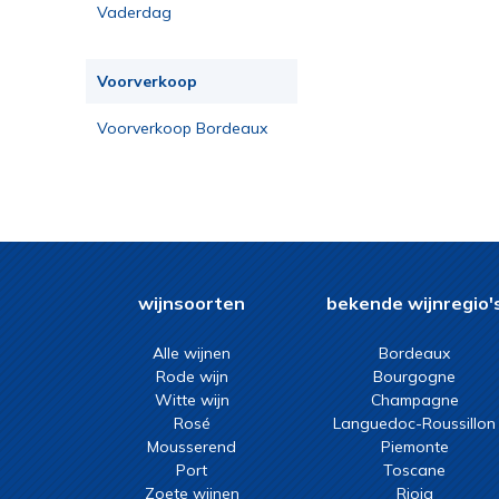
Vaderdag
Voorverkoop
Voorverkoop Bordeaux
2023
wijnsoorten
bekende wijnregio'
Alle wijnen
Bordeaux
Rode wijn
Bourgogne
Witte wijn
Champagne
Rosé
Languedoc-Roussillon
Mousserend
Piemonte
Port
Toscane
Zoete wijnen
Rioja