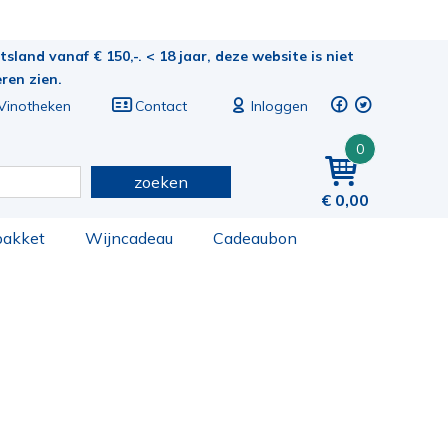
sland vanaf € 150,-. < 18 jaar, deze website is niet
eren zien.
Vinotheken
Contact
Inloggen
0
zoeken
0,00
pakket
Wijncadeau
Cadeaubon