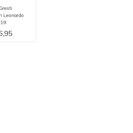
 Gresti
n Leonardo
019
6,95