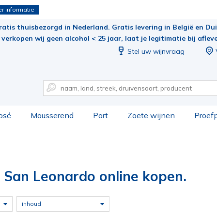
r informatie
ratis thuisbezorgd in Nederland. Gratis levering in België en Duit
verkopen wij geen alcohol < 25 jaar, laat je legitimatie bij aflev
Stel uw wijnvraag
osé
Mousserend
Port
Zoete wijnen
Proef
a San Leonardo online kopen.
inhoud