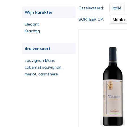
Geselecteerd:
Italië
Wijn karakter
SORTEER OP:
Maak e
Elegant
Krachtig
druivensoort
sauvignon blanc
cabernet sauvignon,
carménère, merlot
merlot, carménère