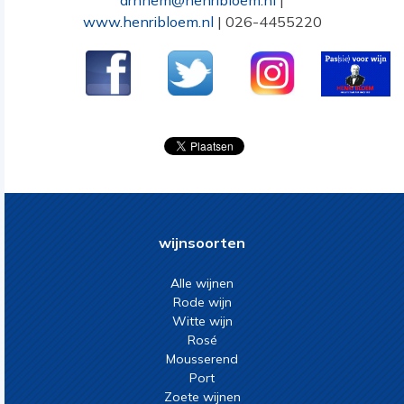
arnhem@henribloem.nl
|
www.henribloem.nl
| 026-4455220
wijnsoorten
Alle wijnen
Rode wijn
Witte wijn
Rosé
Mousserend
Port
Zoete wijnen