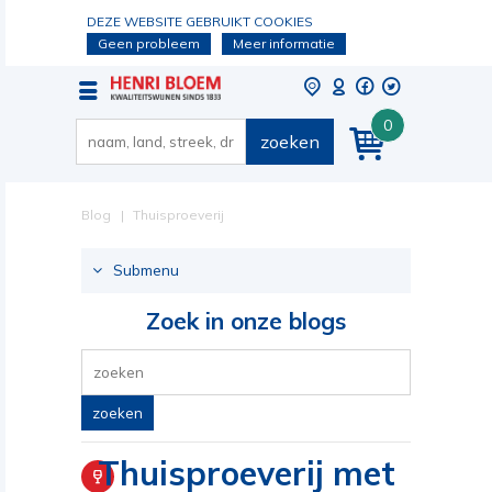
DEZE WEBSITE GEBRUIKT COOKIES
Geen probleem
Meer informatie
0
zoeken
Blog
Thuisproeverij
met vrienden,
Submenu
familie of
Zoek in onze blogs
collega's.
zoeken
Thuisproeverij met