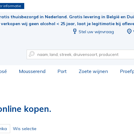
r informatie
ratis thuisbezorgd in Nederland. Gratis levering in België en Duit
verkopen wij geen alcohol < 25 jaar, laat je legitimatie bij aflev
Stel uw wijnvraag
osé
Mousserend
Port
Zoete wijnen
Proef
online kopen.
rika
Wis selectie