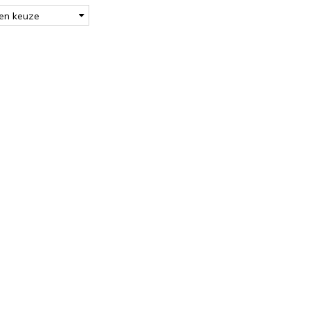
en keuze
.