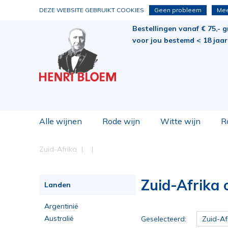
DEZE WEBSITE GEBRUIKT COOKIES
Geen probleem
Mee
Bestellingen vanaf € 75,- g
voor jou bestemd < 18 jaar 
Alle wijnen
Rode wijn
Witte wijn
R
Zuid-Afrika
Zuid-Afrika 
Landen
Argentinië
Australië
Geselecteerd:
Zuid-Af