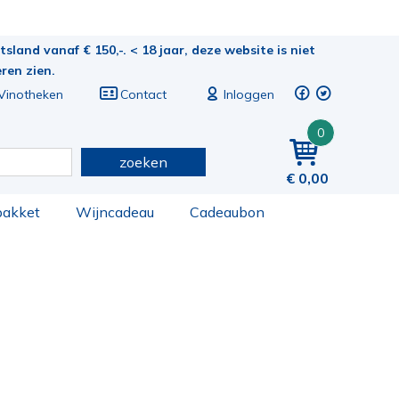
sland vanaf € 150,-. < 18 jaar, deze website is niet
eren zien.
Vinotheken
Contact
Inloggen
0
zoeken
0,00
pakket
Wijncadeau
Cadeaubon