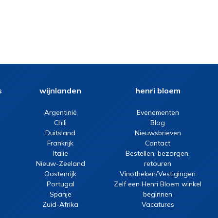
s
wijnlanden
henri bloem
Argentinië
Evenementen
Chili
Blog
Duitsland
Nieuwsbrieven
Frankrijk
Contact
Italië
Bestellen, bezorgen,
Nieuw-Zeeland
retouren
Oostenrijk
Vinotheken/Vestigingen
Portugal
Zelf een Henri Bloem winkel
Spanje
beginnen
Zuid-Afrika
Vacatures