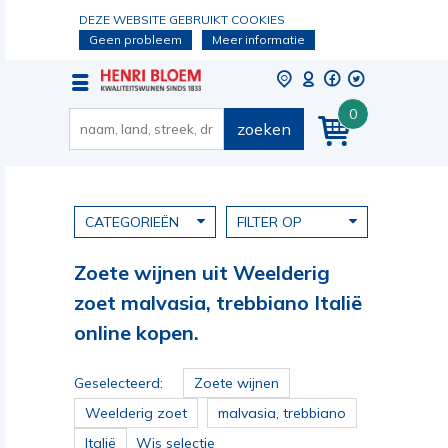
DEZE WEBSITE GEBRUIKT COOKIES
Geen probleem
Meer informatie
0
zoeken
CATEGORIEËN
FILTER OP
Zoete wijnen uit Weelderig
zoet malvasia, trebbiano Italië
online kopen.
Geselecteerd:
Zoete wijnen
Weelderig zoet
malvasia, trebbiano
Italië
Wis selectie