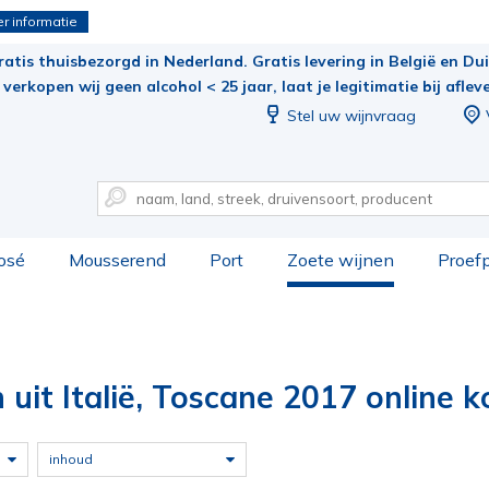
r informatie
ratis thuisbezorgd in Nederland. Gratis levering in België en Duit
verkopen wij geen alcohol < 25 jaar, laat je legitimatie bij aflev
Stel uw wijnvraag
osé
Mousserend
Port
Zoete wijnen
Proef
 uit Italië, Toscane 2017 online k
inhoud