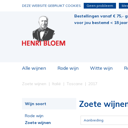
DEZE WEBSITE GEBRUIKT COOKIES
Geen probleem
Mee
Bestellingen vanaf € 75,- g
voor jou bestemd < 18 jaar 
Alle wijnen
Rode wijn
Witte wijn
R
Zoete wijnen
Italië
Toscane
2017
Zoete wijnen
Wijn soort
Rode wijn
Aanbieding
Zoete wijnen