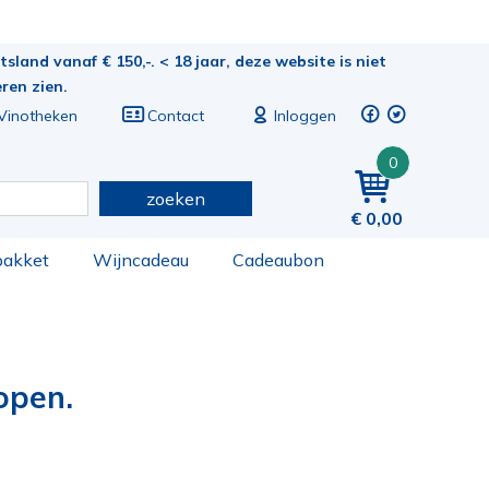
sland vanaf € 150,-. < 18 jaar, deze website is niet
eren zien.
Vinotheken
Contact
Inloggen
0
zoeken
0,00
pakket
Wijncadeau
Cadeaubon
open.