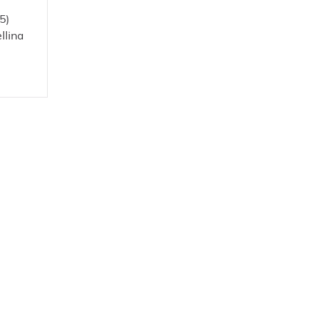
5)
llina