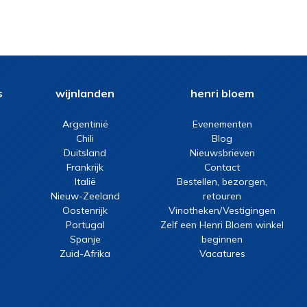
s
wijnlanden
henri bloem
Argentinië
Evenementen
Chili
Blog
Duitsland
Nieuwsbrieven
Frankrijk
Contact
Italië
Bestellen, bezorgen,
Nieuw-Zeeland
retouren
Oostenrijk
Vinotheken/Vestigingen
Portugal
Zelf een Henri Bloem winkel
Spanje
beginnen
Zuid-Afrika
Vacatures