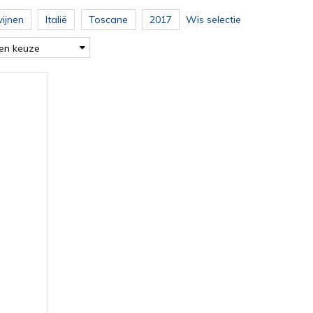
ijnen
Italië
Toscane
2017
Wis selectie
en keuze