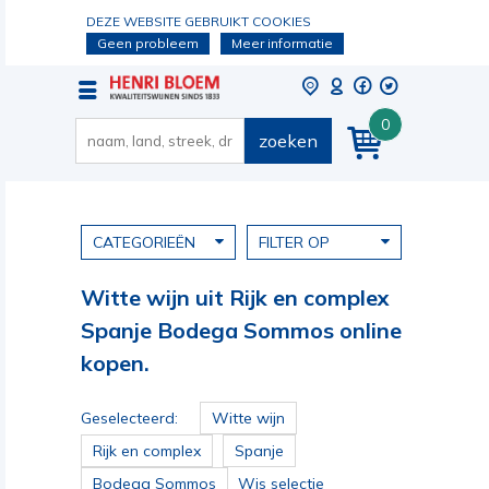
DEZE WEBSITE GEBRUIKT COOKIES
Geen probleem
Meer informatie
0
zoeken
CATEGORIEËN
FILTER OP
Witte wijn uit Rijk en complex
Spanje Bodega Sommos online
kopen.
Geselecteerd:
Witte wijn
Rijk en complex
Spanje
Bodega Sommos
Wis selectie