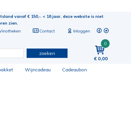
sland vanaf € 150,-. < 18 jaar, deze website is niet
eren zien.
Vinotheken
Contact
Inloggen
0
zoeken
0,00
pakket
Wijncadeau
Cadeaubon