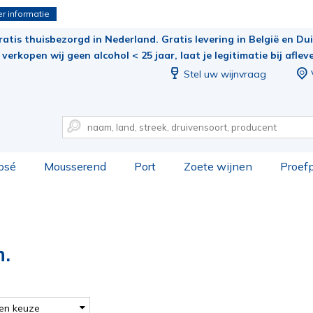
r informatie
ratis thuisbezorgd in Nederland. Gratis levering in België en Duit
verkopen wij geen alcohol < 25 jaar, laat je legitimatie bij aflev
Stel uw wijnvraag
osé
Mousserend
Port
Zoete wijnen
Proef
n.
en keuze