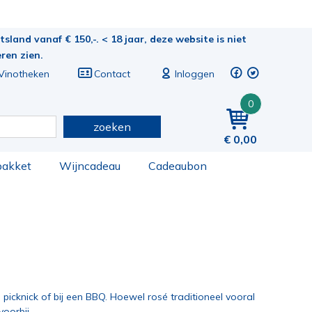
sland vanaf € 150,-. < 18 jaar, deze website is niet
eren zien.
Vinotheken
Contact
Inloggen
0
zoeken
0,00
pakket
Wijncadeau
Cadeaubon
 picknick of bij een BBQ. Hoewel rosé traditioneel vooral
oorbij.