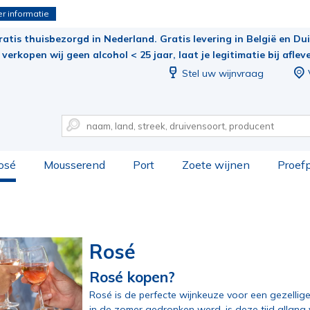
r informatie
ratis thuisbezorgd in Nederland. Gratis levering in België en Duit
verkopen wij geen alcohol < 25 jaar, laat je legitimatie bij aflev
Stel uw wijnvraag
osé
Mousserend
Port
Zoete wijnen
Proef
Rosé
Rosé kopen?
Rosé is de perfecte wijnkeuze voor een gezellige
in de zomer gedronken werd, is deze tijd allang v