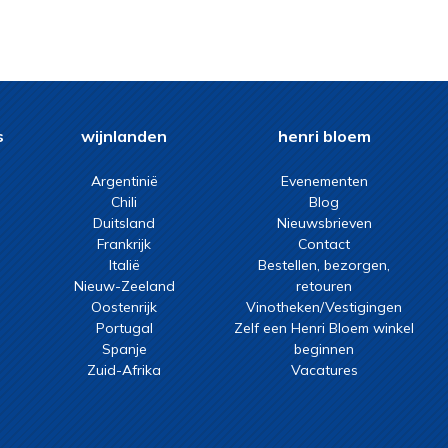
s
wijnlanden
henri bloem
Argentinië
Evenementen
Chili
Blog
Duitsland
Nieuwsbrieven
Frankrijk
Contact
Italië
Bestellen, bezorgen,
Nieuw-Zeeland
retouren
Oostenrijk
Vinotheken/Vestigingen
Portugal
Zelf een Henri Bloem winkel
Spanje
beginnen
Zuid-Afrika
Vacatures