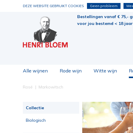
DEZE WEBSITE GEBRUIKT COOKIES
Geen probleem
Mee
Bestellingen vanaf € 75,- g
voor jou bestemd < 18 jaar 
Alle wijnen
Rode wijn
Witte wijn
R
Rosé
Markowitsch
Collectie
Biologisch