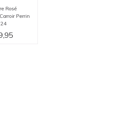
re Rosé
arroir Perrin
024
9,95