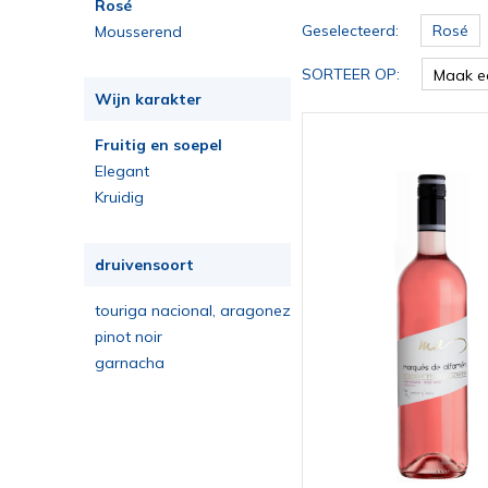
Rosé
Geselecteerd:
Rosé
Mousserend
SORTEER OP:
Maak e
Wijn karakter
Fruitig en soepel
Elegant
Kruidig
druivensoort
touriga nacional, aragonez
pinot noir
garnacha