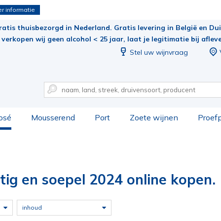
r informatie
ratis thuisbezorgd in Nederland. Gratis levering in België en Duit
verkopen wij geen alcohol < 25 jaar, laat je legitimatie bij aflev
Stel uw wijnvraag
osé
Mousserend
Port
Zoete wijnen
Proef
itig en soepel 2024 online kopen.
inhoud