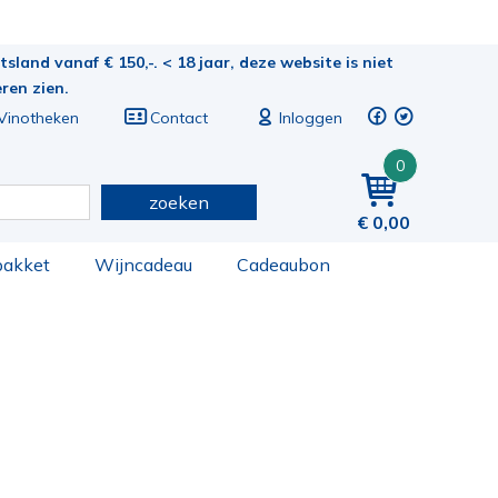
sland vanaf € 150,-. < 18 jaar, deze website is niet
eren zien.
Vinotheken
Contact
Inloggen
0
zoeken
0,00
pakket
Wijncadeau
Cadeaubon