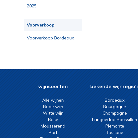
2025
Voorverkoop
Voorverkoop Bordeaux
2023
wijnsoorten
bekende wijnregio'
Alle wijnen
Bordeaux
Rode wijn
Bourgogne
Witte wijn
Champagne
Rosé
Languedoc-Roussillon
Mousserend
Piemonte
Port
Toscane