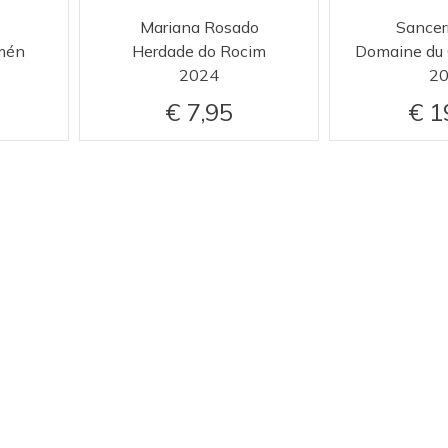
Mariana Rosado
Sancer
mén
Herdade do Rocim
Domaine du C
2024
2
7,95
1