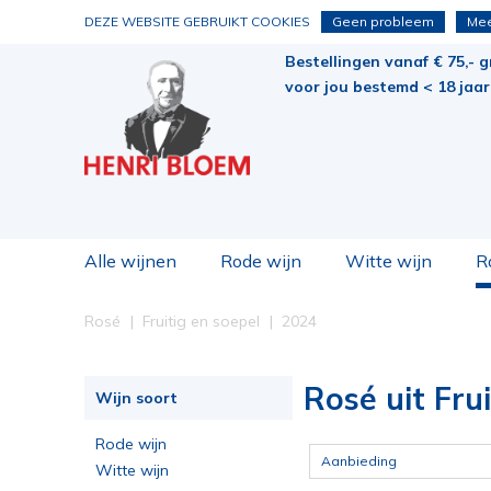
DEZE WEBSITE GEBRUIKT COOKIES
Geen probleem
Mee
Bestellingen vanaf € 75,- g
voor jou bestemd < 18 jaar 
Alle wijnen
Rode wijn
Witte wijn
R
Rosé
Fruitig en soepel
2024
Rosé uit Fru
Wijn soort
Rode wijn
Aanbieding
Witte wijn