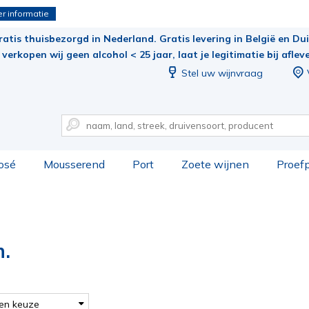
r informatie
ratis thuisbezorgd in Nederland. Gratis levering in België en Duit
verkopen wij geen alcohol < 25 jaar, laat je legitimatie bij aflev
Stel uw wijnvraag
osé
Mousserend
Port
Zoete wijnen
Proef
n.
en keuze