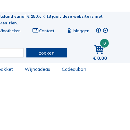
sland vanaf € 150,-. < 18 jaar, deze website is niet
eren zien.
Vinotheken
Contact
Inloggen
0
zoeken
0,00
pakket
Wijncadeau
Cadeaubon