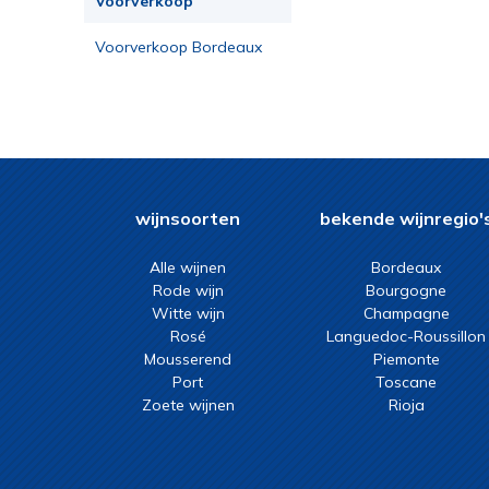
Voorverkoop
Voorverkoop Bordeaux
2023
wijnsoorten
bekende wijnregio'
Alle wijnen
Bordeaux
Rode wijn
Bourgogne
Witte wijn
Champagne
Rosé
Languedoc-Roussillon
Mousserend
Piemonte
Port
Toscane
Zoete wijnen
Rioja