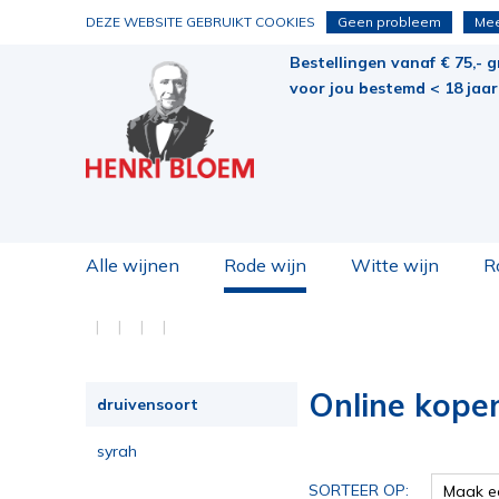
DEZE WEBSITE GEBRUIKT COOKIES
Geen probleem
Mee
Bestellingen vanaf € 75,- g
voor jou bestemd < 18 jaar 
Alle wijnen
Rode wijn
Witte wijn
R
Online kope
druivensoort
syrah
SORTEER OP:
Maak e