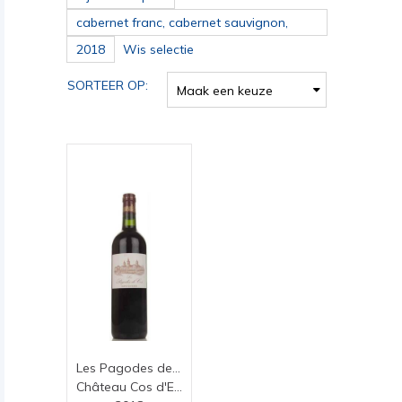
cabernet franc, cabernet sauvignon,
merlot
2018
Wis selectie
SORTEER OP:
Maak een keuze
Les Pagodes de Cos
Château Cos d'Estournel