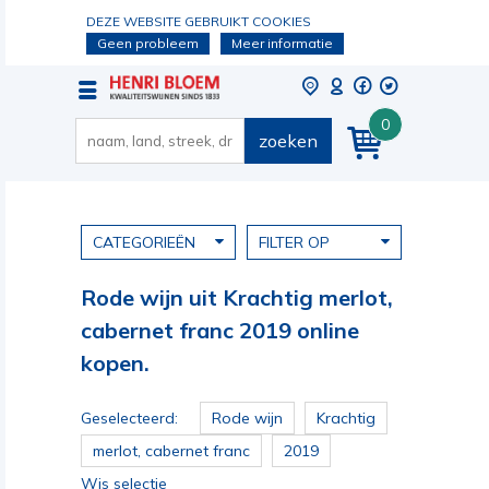
DEZE WEBSITE GEBRUIKT COOKIES
Geen probleem
Meer informatie
0
zoeken
CATEGORIEËN
FILTER OP
Rode wijn uit Krachtig merlot,
cabernet franc 2019 online
kopen.
Geselecteerd:
Rode wijn
Krachtig
merlot, cabernet franc
2019
Wis selectie