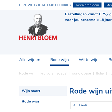
DEZE WEBSITE GEBRUIKT COOKIES
Geen probleem
Mee
Bestellingen vanaf € 75,- g
voor jou bestemd < 18 jaar 
Alle wijnen
Rode wijn
Witte wijn
R
Rode wijn
Fruitig en soepel
sangiovese
Italië
T
Rode wijn ui
Wijn soort
Rode wijn
Aanbieding