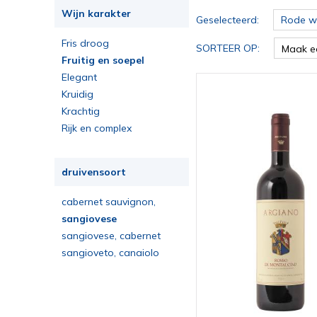
Wijn karakter
Geselecteerd:
Rode wi
Fris droog
SORTEER OP:
Maak e
Fruitig en soepel
Elegant
Kruidig
Krachtig
Rijk en complex
druivensoort
cabernet sauvignon,
merlot, syrah, sangiovese
sangiovese
sangiovese, cabernet
sauvignon, merlot
sangioveto, canaiolo