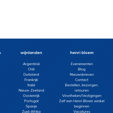
s
wijnlanden
henri bloem
Argentinië
Evenementen
Chili
Blog
Duitsland
Nieuwsbrieven
Frankrijk
Contact
Italië
Bestellen, bezorgen,
Nieuw-Zeeland
retouren
Oostenrijk
Vinotheken/Vestigingen
Portugal
Zelf een Henri Bloem winkel
Spanje
beginnen
Zuid-Afrika
Vacatures