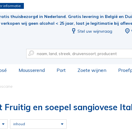
r informatie
ratis thuisbezorgd in Nederland. Gratis levering in België en Duit
verkopen wij geen alcohol < 25 jaar, laat je legitimatie bij aflev
Stel uw wijnvraag
osé
Mousserend
Port
Zoete wijnen
Proef
oscane
t Fruitig en soepel sangiovese Ita
inhoud