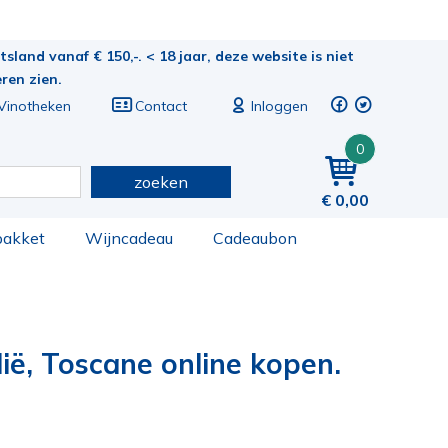
sland vanaf € 150,-. < 18 jaar, deze website is niet
eren zien.
Vinotheken
Contact
Inloggen
0
zoeken
0,00
pakket
Wijncadeau
Cadeaubon
lië, Toscane online kopen.