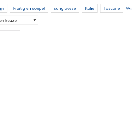
jn
Fruitig en soepel
sangiovese
Italië
Toscane
Wis
en keuze