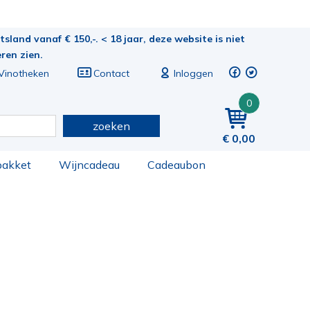
sland vanaf € 150,-. < 18 jaar, deze website is niet
eren zien.
Vinotheken
Contact
Inloggen
0
zoeken
0,00
pakket
Wijncadeau
Cadeaubon