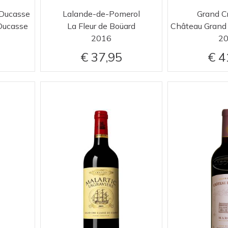
 Ducasse
Lalande-de-Pomerol
Grand C
Ducasse
La Fleur de Boüard
2016
2
37,95
4