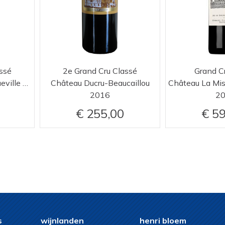
ssé
2e Grand Cru Classé
Grand C
Château Pichon Longueville Baron
Château Ducru-Beaucaillou
2016
2
255,00
59
s
wijnlanden
henri bloem