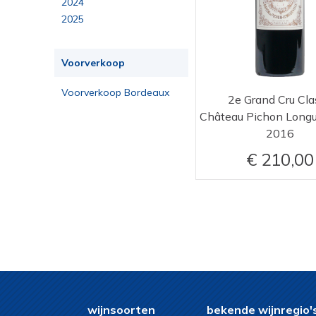
2024
2025
Voorverkoop
Voorverkoop Bordeaux
2e Grand Cru Cla
2023
2016
210,00
wijnsoorten
bekende wijnregio'