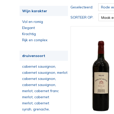
Geselecteerd:
Rode wi
Wijn karakter
SORTEER OP:
Maak e
Vol en romig
Elegant
Krachtig
Rijk en complex
druivensoort
cabernet sauvignon,
cabernet franc, merlot
cabernet sauvignon, merlot
cabernet sauvignon,
merlot, cabernet franc, petit
cabernet sauvignon,
verdot
merlot, petit verdot, cabernet
merlot, cabernet franc
franc
merlot, cabernet
sauvignon, cabernet franc
merlot, cabernet
sauvignon, cabernet franc,
syrah, grenache,