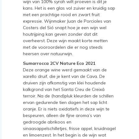
wijn van 100% syrah wilt proeven is dit je
kans. Het is een glas vol zuiver en kruidig sap
met een prachtige rood en zwart fruit
expressie. Wijnmaker Juan de Porcioles van
Costers del Sió snapt hoe je een wijn wel
houtrijping kan geven zonder dat dit
overheerst. Deze wijn maakt korte metten
met de vooroordelen die er nog steeds
heersen over natuurwijn.
Sumarrocca 2CV Nature Eco 2021
Deze orange wine werd gemaakt van de
xarello druif, die je kent van de Cava. De
druiven zijn afkomstig van klei houdende
kalkgrond van het Santa Creu de Creixá
terroir. Na de (hand)pluk kleurden de schillen
ervan gedurende tien dagen het sap licht
oranje. Er is niets oxidatiefs in deze wijn te
bespeuren, alleen de fijne aroma’s van
gedroogde abrikoos en
sinaasappelschilletjes, frisse appel, kruidnagel
en limoenzest. In het begin is de wijn wat