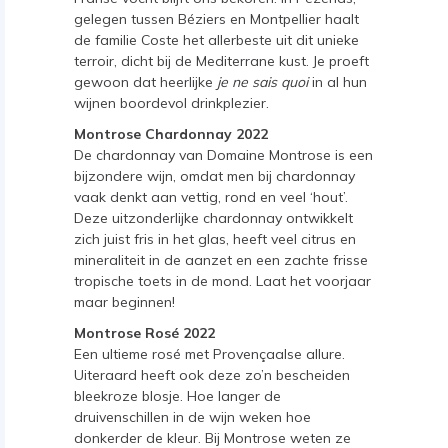
gelegen tussen Béziers en Montpellier haalt
de familie Coste het allerbeste uit dit unieke
terroir, dicht bij de Mediterrane kust. Je proeft
gewoon dat heerlijke
je ne sais quoi
in al hun
wijnen boordevol drinkplezier.
Montrose Chardonnay 2022
De chardonnay van Domaine Montrose is een
bijzondere wijn, omdat men bij chardonnay
vaak denkt aan vettig, rond en veel ‘hout’.
Deze uitzonderlijke chardonnay ontwikkelt
zich juist fris in het glas, heeft veel citrus en
mineraliteit in de aanzet en een zachte frisse
tropische toets in de mond. Laat het voorjaar
maar beginnen!
Montrose Rosé 2022
Een ultieme rosé met Provençaalse allure.
Uiteraard heeft ook deze zo’n bescheiden
bleekroze blosje. Hoe langer de
druivenschillen in de wijn weken hoe
donkerder de kleur. Bij Montrose weten ze