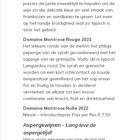
precies de juiste inweektijd te bepalen om de
wijn zo die delicate kleur en veel smaak van
frambozen en aardbeien te geven. Let even
op het randje kruidigheid wat zo typisch is
voor het gebied.
Domaine Montrose Rouge 2021
Het lekkere ronde van de merlot, het pittige
peperige van de syrah gecombineerd met het
sappige van de grenache. Voilà, dit is typisch
Languedoc rood. De syrah en grenache
worden na een kort schilcontact op koude
temperatuur gevinifieerd om het sap ervan
fris en fruitig te houden. In de blend
versterken ze elkaar tot een mooie
combinatie van kracht, fruit en drinkbaarheid.
Domaine Montrose Rolle 2022
Nieuw – Introductieprijs Prijs per fles € 7.50
Aspergewijnen -
Lang leve de
aspergetijd!
Het is maar een keer per jaar de tijd dat