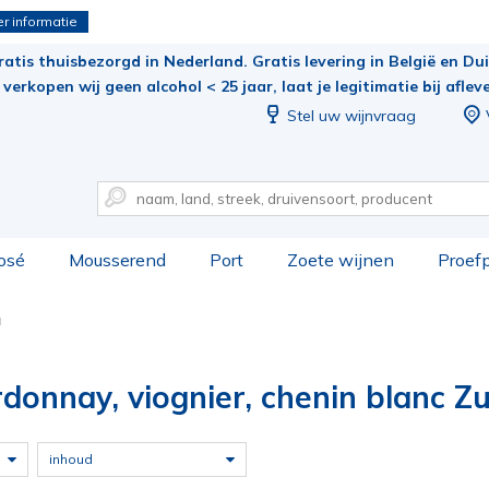
r informatie
ratis thuisbezorgd in Nederland. Gratis levering in België en Duit
verkopen wij geen alcohol < 25 jaar, laat je legitimatie bij aflev
Stel uw wijnvraag
osé
Mousserend
Port
Zoete wijnen
Proef
a
donnay, viognier, chenin blanc Zu
inhoud