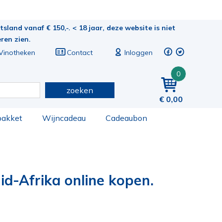
sland vanaf € 150,-. < 18 jaar, deze website is niet
eren zien.
Vinotheken
Contact
Inloggen
0
zoeken
0,00
pakket
Wijncadeau
Cadeaubon
id-Afrika online kopen.