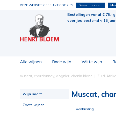
DEZE WEBSITE GEBRUIKT COOKIES
Geen probleem
Mee
Bestellingen vanaf € 75,- g
voor jou bestemd < 18 jaar 
Alle wijnen
Rode wijn
Witte wijn
R
muscat, chardonnay, viognier, chenin blanc
Zuid-Afrik
Muscat, char
Wijn soort
Zoete wijnen
Aanbieding