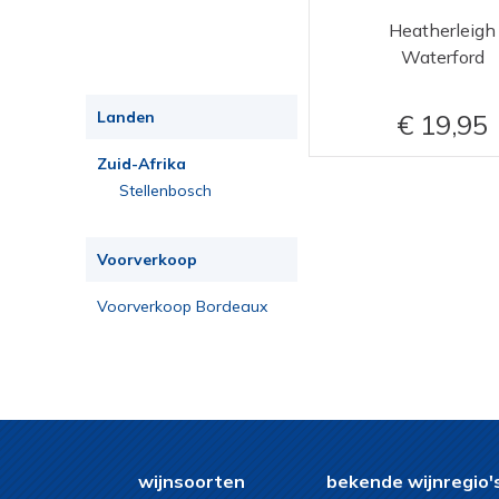
tempranillo, sangiovese,
Heatherleigh
merlot
Waterford
Landen
19,95
Zuid-Afrika
Stellenbosch
Voorverkoop
Voorverkoop Bordeaux
2023
wijnsoorten
bekende wijnregio'