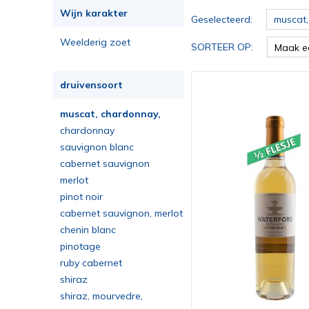
Wijn karakter
Geselecteerd:
muscat,
Weelderig zoet
SORTEER OP:
Maak e
druivensoort
muscat, chardonnay,
viognier, chenin blanc
chardonnay
sauvignon blanc
cabernet sauvignon
merlot
pinot noir
cabernet sauvignon, merlot
chenin blanc
pinotage
ruby cabernet
shiraz
shiraz, mourvedre,