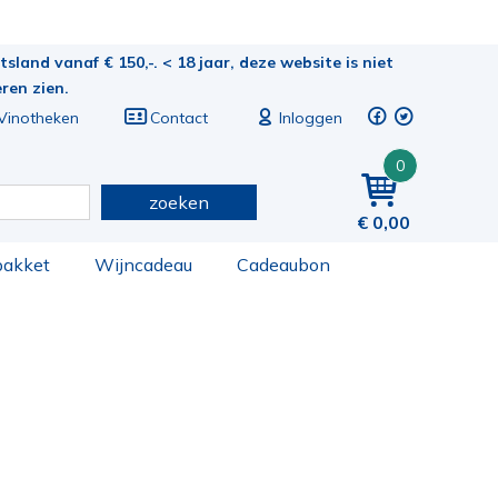
sland vanaf € 150,-. < 18 jaar, deze website is niet
eren zien.
Vinotheken
Contact
Inloggen
0
zoeken
0,00
pakket
Wijncadeau
Cadeaubon