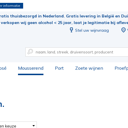
r informatie
ratis thuisbezorgd in Nederland. Gratis levering in België en Duit
verkopen wij geen alcohol < 25 jaar, laat je legitimatie bij aflev
Stel uw wijnvraag
osé
Mousserend
Port
Zoete wijnen
Proef
n.
en keuze