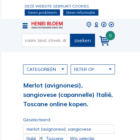
DEZE WEBSITE GEBRUIKT COOKIES
Geen probleem
Meer informatie
0
zoeken
CATEGORIEËN
FILTER OP
Merlot (avignonesi),
sangiovese (capannelle) Italië,
Toscane online kopen.
Geselecteerd:
merlot (avignonesi), sangiovese
(capannelle)
Italië
Toscane
Wis selectie