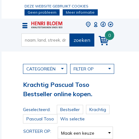
DEZE WEBSITE GEBRUIKT COOKIES
Geen probleem
Meer informatie
0
zoeken
CATEGORIEËN
FILTER OP
Krachtig Pascual Toso
Bestseller online kopen.
Geselecteerd:
Bestseller
Krachtig
Pascual Toso
Wis selectie
SORTEER OP:
Maak een keuze